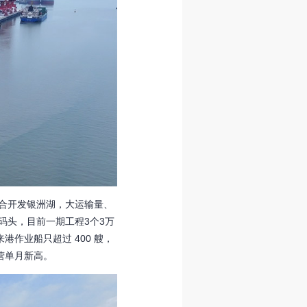
合开发银洲湖，大运输量、
码头，目前一期工程3个3万
作业船只超过 400 艘，
营单月新高。