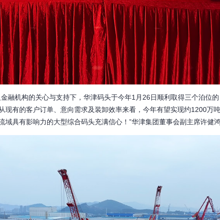
融机构的关心与支持下，华津码头于今年1月26日顺利取得三个泊位的
从现有的客户订单、意向需求及装卸效率来看，今年有望实现约1200万
流域具有影响力的大型综合码头充满信心！”华津集团董事会副主席许健