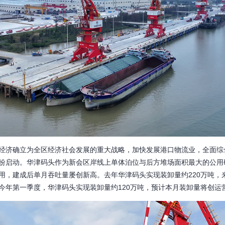
济确立为全区经济社会发展的重大战略，加快发展港口物流业，全面综
纷启动。华津码头作为新会区岸线上单体泊位与后方堆场面积最大的公用
，建成后单月吞吐量屡创新高。去年华津码头实现装卸量约220万吨，来港
。今年第一季度，华津码头实现装卸量约120万吨，预计本月装卸量将创运