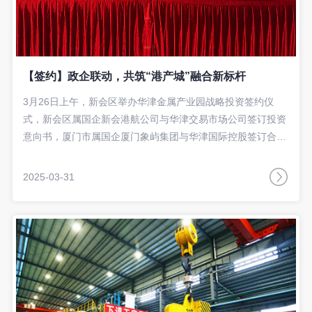
【签约】政企联动，共筑“港产城”融合新标杆
3月26日上午，新会区举办华津金属产业园战略投资签约仪
式，新会区属国企新会港航公司与华津交易市场公司签订投资
意向书，厦门市属国企厦门象屿集团与华津国际控股签订合作
协议，进一步深化国企改革、促进国企民企协同发展，推
动“港产城”联动发展。新会区委副书记、区长刘兵，区委常
2025-03-31
委、副区长刘洪斌出席仪式。