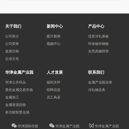
关于我们
新闻中心
产品中心
公司简介
图片新闻
优质冷轧卷板
公司荣誉
视频中心
环保镀锌钢板
发展历程
光亮高频焊管
企业文化
华津金属产业园
人才发展
联系我们
华津公共码头
福利关怀
金属产业园业务
黑色金属交易市场
招聘信息
冷轧钢业务
金属加工
员工风采
金属资源回收
多功能智慧仓储
华津国际控股
华津金属产业园
华津金属产业园