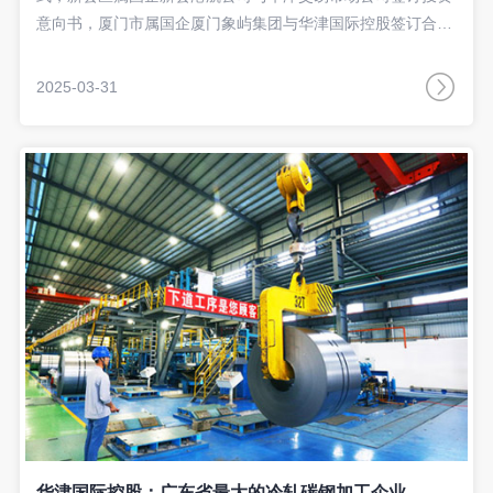
意向书，厦门市属国企厦门象屿集团与华津国际控股签订合作
协议，进一步深化国企改革、促进国企民企协同发展，推
动“港产城”联动发展。新会区委副书记、区长刘兵，区委常
2025-03-31
委、副区长刘洪斌出席仪式。
华津国际控股：广东省最大的冷轧碳钢加工企业